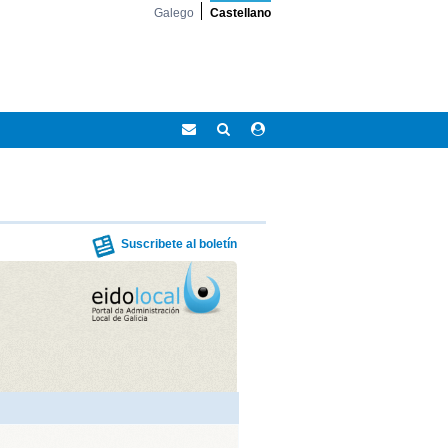
Galego
Castellano
Correo
Buscar
Acceso
Eidolocal
área
privada
Suscribete al boletín