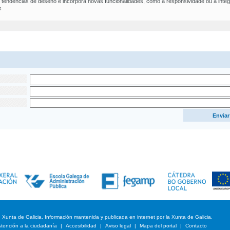
tendencias de deseño e incorpora novas funcionalidades, como a responsividade ou a integr
s
cc
Xunta de Galicia. Información mantenida y publicada en internet por la Xunta de Galicia.
tención a la ciudadanía
|
Accesibilidad
|
Aviso legal
|
Mapa del portal
|
Contacto