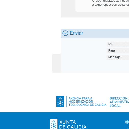
O blog adáptase ás novas 
a experiencia dos usuario
Enviar
De
Para
Mensaje
A