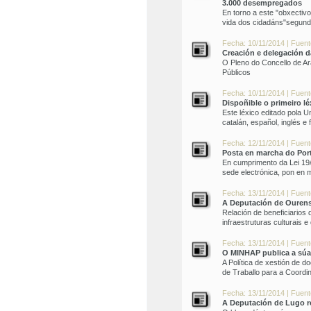
3.000 desempregados
En torno a este "obxectivo
vida dos cidadáns"segund
Fecha: 10/11/2014 | Fuente
Creación e delegación d
O Pleno do Concello de Ar
Públicos
Fecha: 10/11/2014 | Fuente
Dispoñible o primeiro l
Este léxico editado pola 
catalán, español, inglés e
Fecha: 12/11/2014 | Fuen
Posta en marcha do Por
En cumprimento da Lei 19/
sede electrónica, pon en 
Fecha: 13/11/2014 | Fuente
A Deputación de Ourense
Relación de beneficiarios
infraestruturas culturais e
Fecha: 13/11/2014 | Fuente
O MINHAP publica a súa 
A Política de xestión de
de Traballo para a Coord
Fecha: 13/11/2014 | Fuent
A Deputación de Lugo re