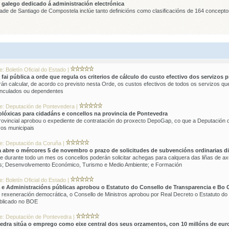
n galego dedicado á administración electrónica
dade de Santiago de Compostela inclúe tanto definicións como clasificacións de 164 concept
: Boletín Oficial do Estado |
fai pública a orde que regula os criterios de cálculo do custo efectivo dos servizos 
án calcular, de acordo co previsto nesta Orde, os custos efectivos de todos os servizos qu
inculados ou dependentes
te: Deputación de Pontevedera |
lóxicas para cidadáns e concellos na provincia de Pontevedra
rovincial aprobou o expediente de contratación do proxecto DepoGap, co que a Deputación
vos municipais
te: Deputación da Coruña |
abre o mércores 5 de novembro o prazo de solicitudes de subvencións ordinarias di
 e durante todo un mes os concellos poderán solicitar achegas para calquera das liñas de 
is; Desenvolvemento Económico, Turismo e Medio Ambiente; e Formación
: Boletín Oficial do Estado |
a e Administracións públicas aprobou o Estatuto do Consello de Transparencia e Bo
rexeneración democrática, o Consello de Ministros aprobou por Real Decreto o Estatuto do
blicado no BOE
te: Deputación de Pontevedra |
dra sitúa o emprego como eixe central dos seus orzamentos, con 10 millóns de euro