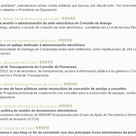
 prioritario", articularanse unhas contas públicas que buscan, por riba de todo, "ser instrume
o adiantou o Presidente da Deputación
: Boletín Oficial da Provincia da Coruña |
a xestión e administración da sede electrónica do Concello de Aranga
anga, adoptou o acordo de creación dá sede electrónica , cumplindo así a Lei de Acceso El
: Portal de Administración Electrónica |
éxico en galego dedicado á administración electrónica
Universidade de Santiago de Compostela inclúe tanto definicións como clasificacións de 164
 francés
te: Deputación da Coruña |
tal de Transaparencia do Concello de Ponteceso
2013, do 9 de decembro, de transparencia, acceso á información pública e bo goberno o Co
marcha o Portal de Transparencia
: Boletín Oficial da Provincia de Ourense |
 ven de facer públicas varias resolucións de concesión de axudas a concellos
 do Programa provincial de cooperación cos concellos para a a execución de parques, xardí
 deportivas
: Portal de Administración Electrónica |
política de xestión de documentos electrónicos
 documentos electrónicos do MINHAP foi preparada polo Grupo de Apoio de Tecnoloxía e Nor
inación de Arquivos (GTCA)
e: Deputación de Lugo |
nova o seu blog co fin de convertelo nun dos principais focos informativos da prov