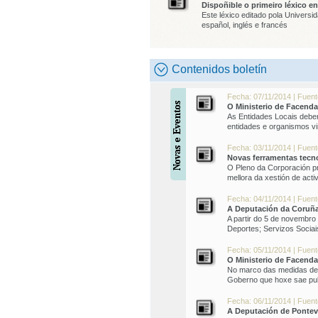
Dispoñible o primeiro léxico e
Este léxico editado pola Universi
español, inglés e francés
Contenidos boletín
Fecha: 07/11/2014 | Fuente
O Ministerio de Facenda 
As Entidades Locais deber
entidades e organismos v
Fecha: 03/11/2014 | Fuen
Novas ferramentas tecno
O Pleno da Corporación p
mellora da xestión de acti
Fecha: 04/11/2014 | Fuen
A Deputación da Coruña 
A partir do 5 de novembro
Deportes; Servizos Socia
Fecha: 05/11/2014 | Fuente
O Ministerio de Facend
No marco das medidas de 
Goberno que hoxe sae pu
Fecha: 06/11/2014 | Fuen
A Deputación de Ponteve