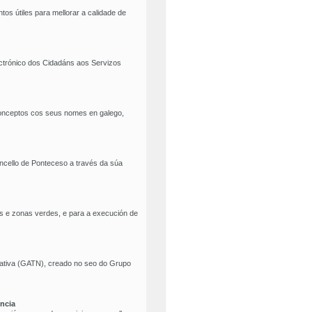
ntos útiles para mellorar a calidade de
ectrónico dos Cidadáns aos Servizos
 conceptos cos seus nomes en galego,
ncello de Ponteceso a través da súa
ns e zonas verdes, e para a execución de
mativa (GATN), creado no seo do Grupo
incia