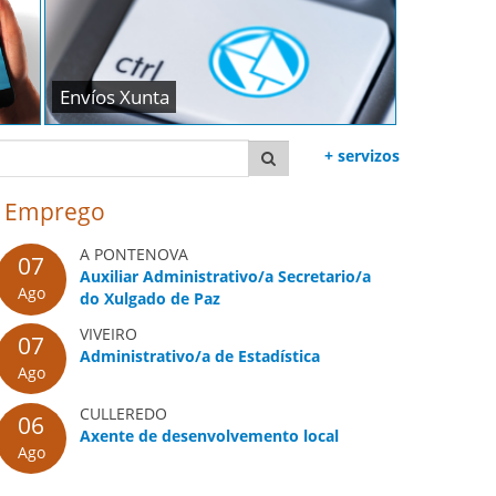
Envíos Xunta
Buscar
+ servizos
lupa
Emprego
A PONTENOVA
07
Auxiliar Administrativo/a Secretario/a
Ago
do Xulgado de Paz
VIVEIRO
07
Administrativo/a de Estadística
Ago
CULLEREDO
06
Axente de desenvolvemento local
Ago