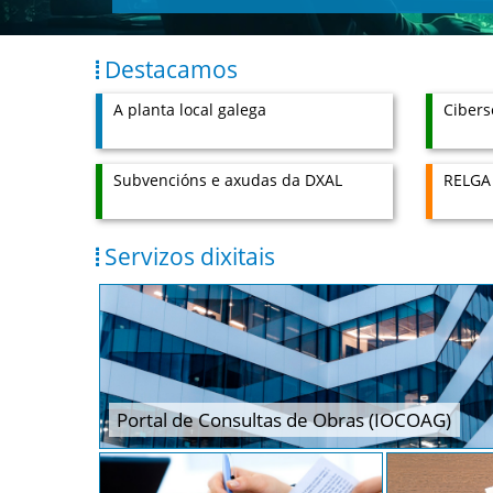
Destacamos
A planta local galega
Cibers
Subvencións e axudas da DXAL
RELGA
Servizos dixitais
Portal de Consultas de Obras (IOCOAG)