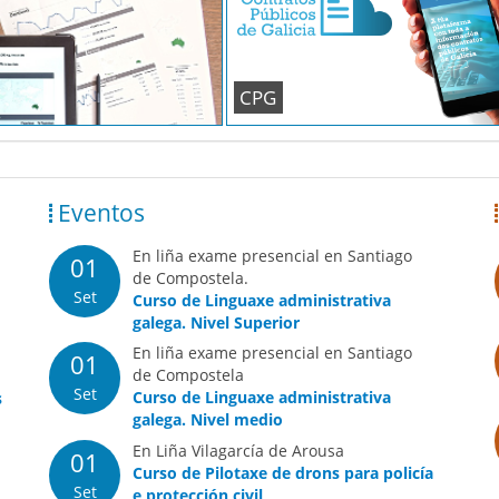
CPG
Eventos
En liña exame presencial en Santiago
01
de Compostela.
Set
Curso de Linguaxe administrativa
galega. Nivel Superior
En liña exame presencial en Santiago
01
de Compostela
Set
Curso de Linguaxe administrativa
s
galega. Nivel medio
En Liña Vilagarcía de Arousa
01
Curso de Pilotaxe de drons para policía
Set
e protección civil