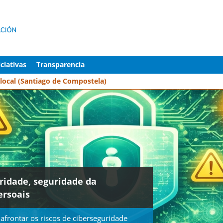
iciativas
Transparencia
a local (Santiago de Compostela)
uridade, seguridade da
ersoais
 afrontar os riscos de ciberseguridade