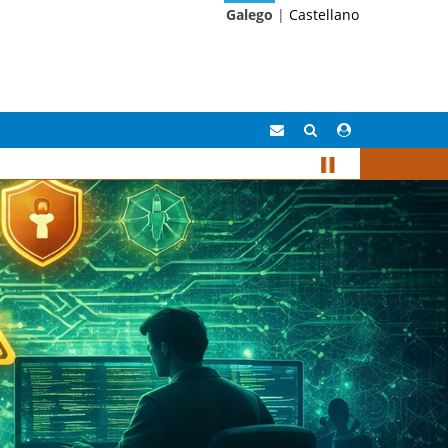
Galego
|
Castellano
Correo
Buscar
Acceso
Eidolocal
área
privada