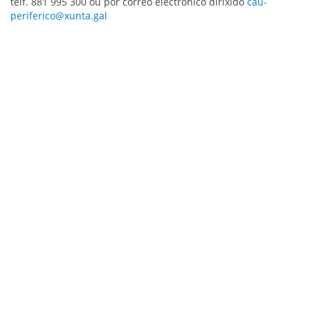
telf. 881 995 300 ou por correo electrónico dirixido
cau-
periferico@xunta.gal