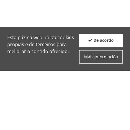
Esta páxina web utiliza cookies
De acordo
propias e de terceiros para
mellorar o contido ofrecido.
Máis información
Boletín
Facebook
Twit