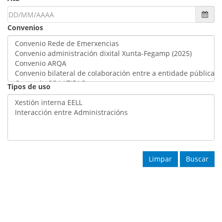
Cal
Convenios
Tipos de uso
Limpar
Buscar