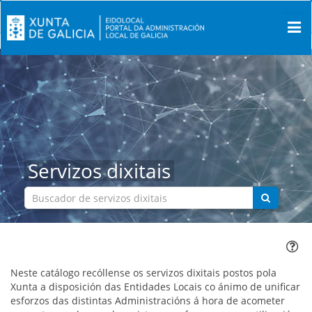
Servizos dixitais
Buscar
lupa
Neste catálogo recóllense os servizos dixitais postos pola
Xunta a disposición das Entidades Locais co ánimo de unificar
esforzos das distintas Administracións á hora de acometer