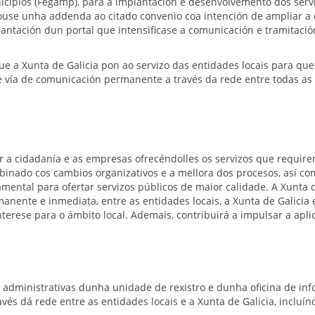
icipios (Fegamp), para a implantación e desenvolvemento dos serv
use unha addenda ao citado convenio coa intención de ampliar a d
ntación dun portal que intensificase a comunicación e tramitación 
 que a Xunta de Galicia pon ao servizo das entidades locais para qu
e vía de comunicación permanente a través da rede entre todas as
r a cidadanía e as empresas ofrecéndolles os servizos que requir
binado cos cambios organizativos e a mellora dos procesos, así c
ntal para ofertar servizos públicos de maior calidade. A Xunta de 
rmanente e inmediata, entre as entidades locais, a Xunta de Galici
terese para o ámbito local. Ademais, contribuirá a impulsar a apli
s administrativas dunha unidade de rexistro e dunha oficina de inf
avés dá rede entre as entidades locais e a Xunta de Galicia, incluín