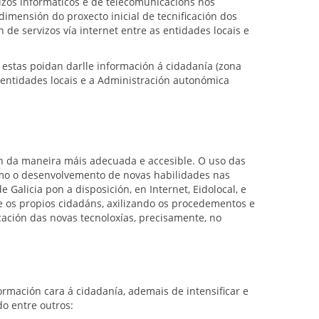
izos informáticos e de telecomunicacións nos
imensión do proxecto inicial de tecnificación dos
de servizos vía internet entre as entidades locais e
e estas poidan darlle información á cidadanía (zona
 entidades locais e a Administración autonómica
en da maneira máis adecuada e accesible. O uso das
omo o desenvolvemento de novas habilidades nas
Galicia pon a disposición, en Internet, Eidolocal, e
a e os propios cidadáns, axilizando os procedementos e
cación das novas tecnoloxías, precisamente, no
ormación cara á cidadanía, ademais de intensificar e
do entre outros: