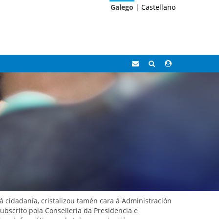
Galego
|
Castellano
Correo
Buscar
Acceso
Eidolocal
área
privada
 cidadanía, cristalizou tamén cara á Administración
ubscrito pola Consellería da Presidencia e