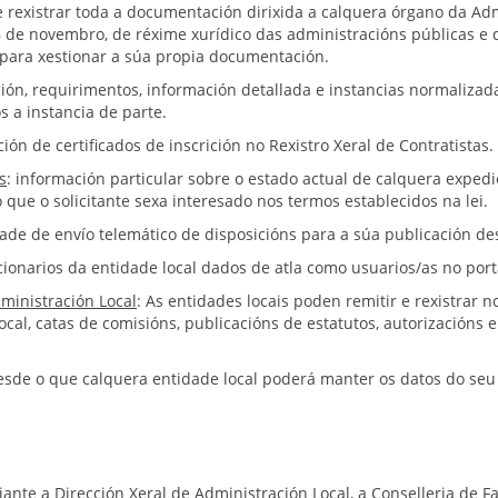
e rexistrar toda a documentación dirixida a calquera órgano da Adm
o 26 de novembro, de réxime xurídico das administracións públicas 
o para xestionar a súa propia documentación.
ición, requirimentos, información detallada e instancias normaliz
 a instancia de parte.
ción de certificados de inscrición no Rexistro Xeral de Contratistas.
s
: información particular sobre o estado actual de calquera expedi
 que o solicitante sexa interesado nos termos establecidos na lei.
idade de envío telemático de disposicións para a súa publicación de
cionarios da entidade local dados de atla como usuarios/as no porta
ministración Local
: As entidades locais poden remitir e rexistrar n
ocal, catas de comisións, publicacións de estatutos, autorizacións 
desde o que calquera entidade local poderá manter os datos do seu 
diante a Dirección Xeral de Administración Local, a Conselleria de