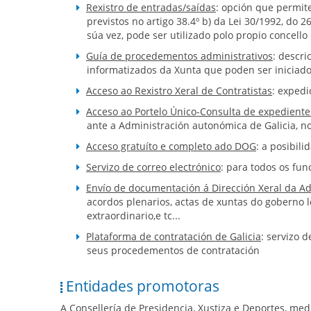
Rexistro de entradas/saídas
: opción que permit
previstos no artigo 38.4º b) da Lei 30/1992, d
súa vez, pode ser utilizado polo propio concell
Guía de procedementos administrativos
: descr
informatizados da Xunta que poden ser iniciados
Acceso ao Rexistro Xeral de Contratistas
: expedi
Acceso ao Portelo Único-Consulta de expediente
ante a Administración autonómica de Galicia, no
Acceso gratuíto e completo ado DOG
: a posibil
Servizo de correo electrónico
: para todos os fun
Envío de documentación á Dirección Xeral da Ad
acordos plenarios, actas de xuntas do goberno l
extraordinario,e tc...
Plataforma de contratación de Galicia
: servizo 
seus procedementos de contratación
Entidades promotoras
A Consellería de Presidencia, Xustiza e Deportes, me