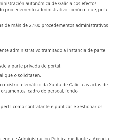
inistración autonómica de Galicia cos efectos
e do procedemento administrativo común e que, pola
adas de máis de 2.100 procedementos administrativos
ente administrativo tramitado a instancia de parte
sde a parte privada de portal.
l que o solicitasen.
o rexistro telemático da Xunta de Galicia as actas de
e orzamentos, cadro de persoal, fondo
perfil como contratante e publicar e xestionar os
 Facenda e Administración Pública mediante a Axencia