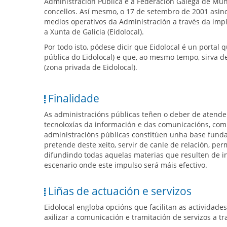
Administración Pública e a Federación Galega de Mun
concellos. Así mesmo, o 17 de setembro de 2001 asino
medios operativos da Administración a través da impla
a Xunta de Galicia (Eidolocal).
Por todo isto, pódese dicir que Eidolocal é un portal
pública do Eidolocal) e que, ao mesmo tempo, sirva d
(zona privada de Eidolocal).
Finalidade
As administracións públicas teñen o deber de atende
tecnoloxías da información e das comunicacións, com
administracións públicas constitúen unha base fundame
pretende deste xeito, servir de canle de relación, pe
difundindo todas aquelas materias que resulten de in
escenario onde este impulso será máis efectivo.
Liñas de actuación e servizos
Eidolocal engloba opcións que facilitan as actividade
axilizar a comunicación e tramitación de servizos a tr