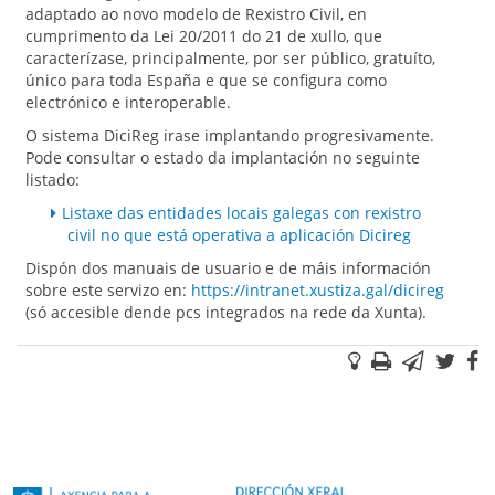
adaptado ao novo modelo de Rexistro Civil, en
cumprimento da Lei 20/2011 do 21 de xullo, que
caracterízase, principalmente, por ser público, gratuíto,
único para toda España e que se configura como
electrónico e interoperable.
O sistema DiciReg irase implantando progresivamente.
Pode consultar o estado da implantación no seguinte
listado:
Listaxe das entidades locais galegas con rexistro
civil no que está operativa a aplicación Dicireg
Dispón dos manuais de usuario e de máis información
sobre este servizo en:
https://intranet.xustiza.gal/dicireg
(só accesible dende pcs integrados na rede da Xunta).
Suxestións
Imprimir
Correo
Twi
F
electr