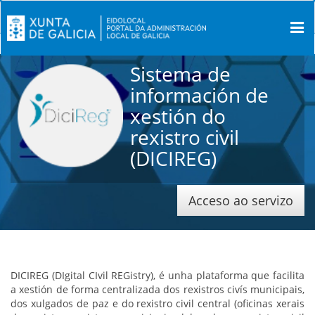
Sistema de
información de
xestión do
logo
rexistro civil
servicio
(DICIREG)
Acceso ao servizo
DICIREG (DIgital CIvil REGistry), é unha plataforma que facilita
a xestión de forma centralizada dos rexistros civís municipais,
dos xulgados de paz e do rexistro civil central (oficinas xerais