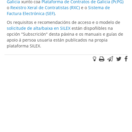
Galicia
xunto coa
Plataforma de Contratos de Galicia (PcPG)
o
Rexistro Xeral de Contratistas (RXC)
e o
Sistema de
Factura Electrónica (SEF)
.
Os requisitos e recomendacións de acceso e o modelo de
solicitude de alta/baixa en SILEX
están dispoñibles na
opción "Subscrición" desta páxina e os manuais e guías de
apoio á persoa usuaria están publicados na propia
plataforma SILEX.
Suxestións
Imprimir
Correo
Twi
F
electr