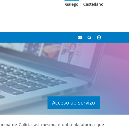
Galego
|
Castellano
Correo
Buscar
Acceso
Eidolocal
área
privada
Acceso ao servizo
ónoma de Galicia, así mesmo, e unha plataforma que