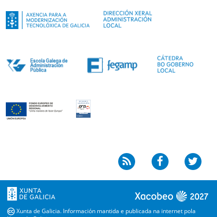
Boletín
Facebook
Twit
cc
Xunta de Galicia. Información mantida e publicada na internet pola