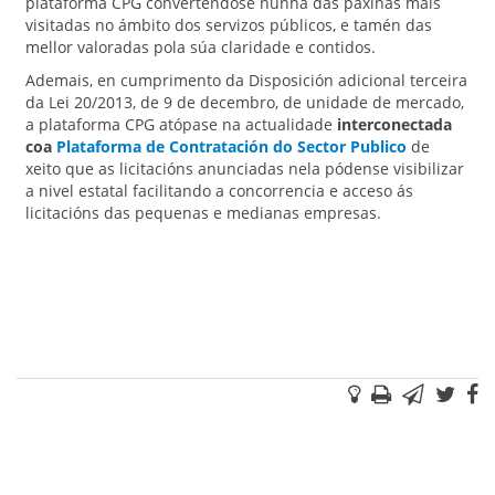
plataforma CPG converténdose nunha das páxinas mais
visitadas no ámbito dos servizos públicos, e tamén das
mellor valoradas pola súa claridade e contidos.
Ademais, en cumprimento da Disposición adicional terceira
da Lei 20/2013, de 9 de decembro, de unidade de mercado,
a plataforma CPG atópase na actualidade
interconectada
coa
Plataforma de Contratación do Sector Publico
de
xeito que as licitacións anunciadas nela pódense visibilizar
a nivel estatal facilitando a concorrencia e acceso ás
licitacións das pequenas e medianas empresas.
Suxestións
Imprimir
Correo
Twi
F
electr