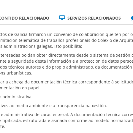
CONTIDO RELACIONADO
SERVIZOS RELACIONADOS
tectos de Galicia firmaron un convenio de colaboración que ten po
mitación telemática de traballos profesionais do Colexio de Arqui
s administracións galegas. Isto posibilita:
nteresadas poidan obter directamente desde o sistema de xestión 
ante a seguridade desta información e a proteccion de datos persoa
a dos técnicos autores e do propio administrado, da documentación 
óns urbanísticas.
izar a achega da documentación técnica correspondente á solicitu
umentación en papel.
n administrativa.
tivos ao medio ambiente e á transparencia na xestión.
e administrativa de carácter xeral. A documentación técnica corre
 tipificada, estruturada e asinada conforme ao modelo normaliza
te.