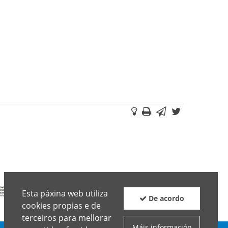
Suxestións
Imprimir
Correo
Twitter
Facebo
electrónico
Boletín
Facebook
Twitter
Esta páxina web utiliza
De acordo
cookies propias e de
terceiros para mellorar
Máis información