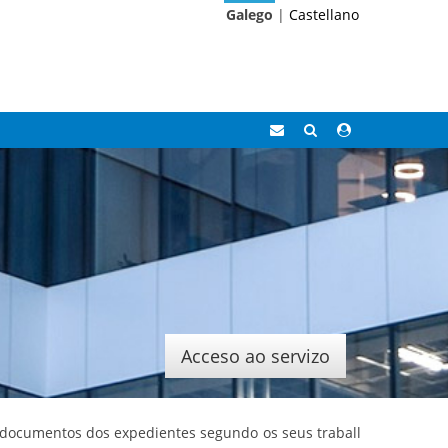
Galego
|
Castellano
Correo
Buscar
Acceso
Eidolocal
área
privada
Acceso ao servizo
de documentos dos expedientes segundo os seus traballos