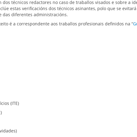
n dos técnicos redactores no caso de traballos visados e sobre a id
lúe estas verificacións dos técnicos asinantes, polo que se evitar
e das diferentes administracións.
ito é a correspondente aos traballos profesionais definidos na “
G
cios (ITE)
)
ividades)