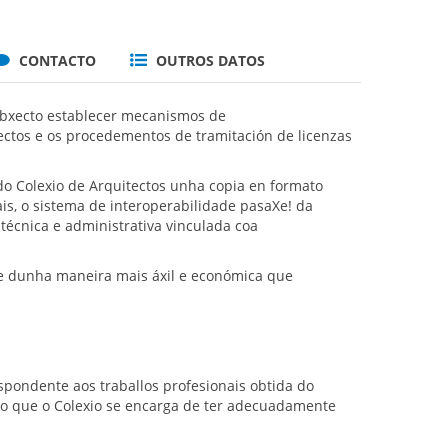
CONTACTO
OUTROS DATOS
r obxecto establecer mecanismos de
tectos e os procedementos de tramitación de licenzas
do Colexio de Arquitectos unha copia en formato
is, o sistema de interoperabilidade pasaXe! da
técnica e administrativa vinculada coa
de dunha maneira mais áxil e económica que
spondente aos traballos profesionais obtida do
do que o Colexio se encarga de ter adecuadamente