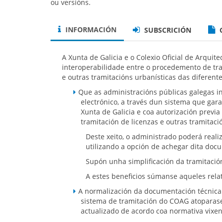
ou versións.
INFORMACIÓN
SUBSCRICIÓN
A Xunta de Galicia e o Colexio Oficial de Arqui
interoperabilidade entre o procedemento de tra
e outras tramitacións urbanísticas das diferente
Que as administracións públicas galegas i
electrónico, a través dun sistema que gar
Xunta de Galicia e coa autorización previ
tramitación de licenzas e outras tramitaci
Deste xeito, o administrado poderá real
utilizando a opción de achegar dita doc
Supón unha simplificación da tramitació
A estes beneficios súmanse aqueles rela
A normalización da documentación técnica 
sistema de tramitación do COAG atoparase
actualizado de acordo coa normativa vixen