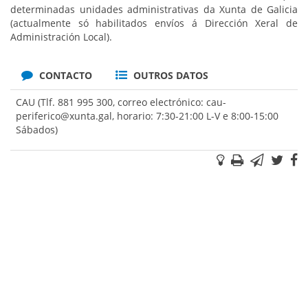
determinadas unidades administrativas da Xunta de Galicia
(actualmente só habilitados envíos á Dirección Xeral de
Administración Local).
CONTACTO
OUTROS DATOS
CAU (Tlf. 881 995 300, correo electrónico: cau-
periferico@xunta.gal, horario: 7:30-21:00 L-V e 8:00-15:00
Sábados)
Suxestións
Imprimir
Correo
Twi
F
electr