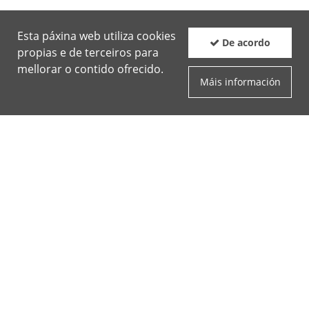
Esta páxina web utiliza cookies
De acordo
propias e de terceiros para
mellorar o contido ofrecido.
Máis información
Boletín
Facebook
Twit