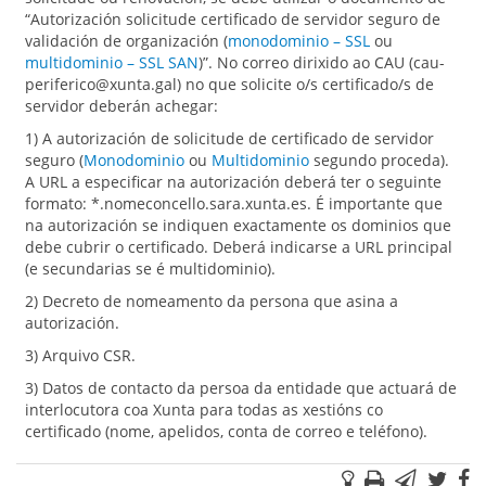
“Autorización solicitude certificado de servidor seguro de
validación de organización (
monodominio – SSL
ou
multidominio – SSL SAN
)”. No correo dirixido ao CAU (cau-
periferico@xunta.gal) no que solicite o/s certificado/s de
servidor deberán achegar:
1) A autorización de solicitude de certificado de servidor
seguro (
Monodominio
ou
Multidominio
segundo proceda).
A URL a especificar na autorización deberá ter o seguinte
formato: *.nomeconcello.sara.xunta.es. É importante que
na autorización se indiquen exactamente os dominios que
debe cubrir o certificado. Deberá indicarse a URL principal
(e secundarias se é multidominio).
2) Decreto de nomeamento da persona que asina a
autorización.
3) Arquivo CSR.
3) Datos de contacto da persoa da entidade que actuará de
interlocutora coa Xunta para todas as xestións co
certificado (nome, apelidos, conta de correo e teléfono).
Suxestións
Imprimir
Correo
Twi
F