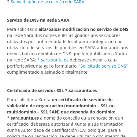
2.
Se xa dispón de acceso á rede SARA
Servizo de DNS na Rede SARA
Para solicitar o
alta/baixa/modificación no servizo de DNS
na rede Sara dos nomes e IPs asignados aos servidores
utilizados por unha entidade local para a integración ou
utilización de servizos disponibles en SARA adoptando uns
nomes baixo o dominio de DNS que ten publicado a Xunta
na rede SARA:
*.sara.xunta.es
deberase enviar a cau-
periferico@xunta.gal o formulario: “
Solicitude servizo DNS”
cumplimentado e asinado dixitalmente.
Certificado de servidor SSL *.sara.xunta.es
Para solicitar á Xunta
un certificado de servidor de
validación de organización (monodominio – SSL ou
multidominio – SSL SAN) que dependa do dominio:
*.sara.xunta.es
a nome do concello ou a renovación dun
certificado, deberase autorizar á Xunta a súa tramitación
cunha Autoridade de Certificación (CA) polo que, para a
solicitude ou renovación, se debe utilizar o documento de