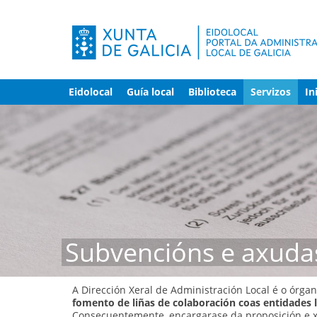
Eidolocal
Guía local
Biblioteca
Servizos
In
Subvencións e axuda
A Dirección Xeral de Administración Local é o órg
fomento de liñas de colaboración coas entidades l
Consecuentemente, encargarase da proposición e x