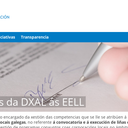
iciativas
Transparencia
s da DXAL ás EELL
ano encargado da xestión das competencias que se lle se atribúen
ocais galegas
, no referente
á convocatoria e á execución de liñas
estión de programas conxuntos coas corporacións locais no ámbit