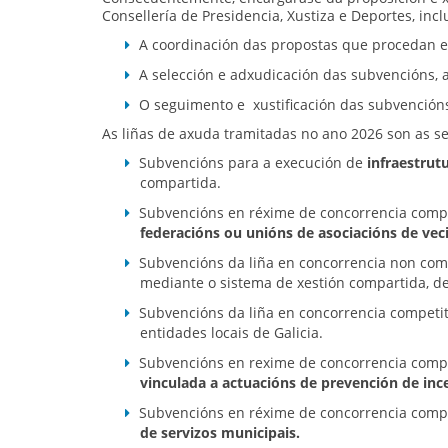
Consellería de Presidencia, Xustiza e Deportes, incl
A coordinación das propostas que procedan e
A selección e adxudicación das subvencións, a
O seguimento e xustificación das subvención
As liñas de axuda tramitadas no ano 2026 son as se
Subvencións para a execución de
infraestrut
compartida.
Subvencións en réxime de concorrencia compet
federacións ou unións de asociacións de vec
Subvencións da liña en concorrencia non comp
mediante o sistema de xestión compartida, des
Subvencións da liña en concorrencia competi
entidades locais de Galicia.
Subvencións en rexime de concorrencia compet
vinculada a actuacións de prevención de ince
Subvencións en réxime de concorrencia compe
de servizos municipais.