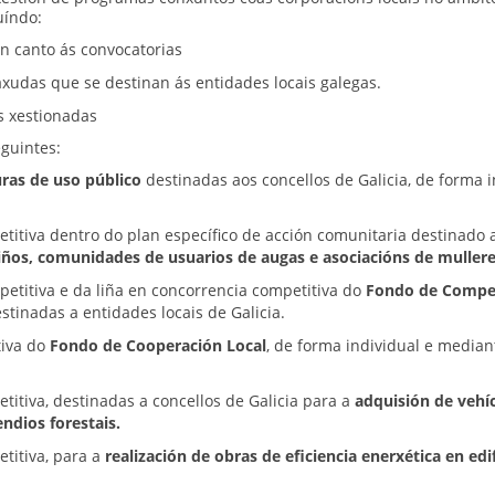
uíndo:
n canto ás convocatorias
xudas que se destinan ás entidades locais galegas.
s xestionadas
guintes:
uras de uso público
destinadas aos concellos de Galicia, de forma 
itiva dentro do plan específico de acción comunitaria destinado 
iños, comunidades de usuarios de augas e asociacións de mulleres
etitiva e da liña en concorrencia competitiva do
Fondo de Compe
tinadas a entidades locais de Galicia.
tiva do
Fondo de Cooperación Local
, de forma individual e median
itiva, destinadas a concellos de Galicia para a
adquisión de vehí
ndios forestais.
titiva, para a
realización de obras de eficiencia enerxética en edi