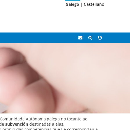
Galego
|
Castellano
Correo
Buscar
Acceso
Eidolocal
área
privada
 á Comunidade Autónoma galega no tocante ao
 de subvención
destinadas a elas.
o propio das competencias que lle correspondan á