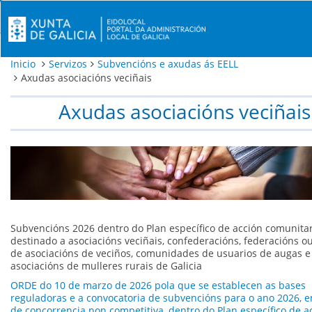
Inicio
Servizos
Subvencións e axudas ás EELL
Axudas asociacións veciñais
Axudas asociacións veciñais
Subvencións 2026 dentro do Plan específico de acción comunita
destinado a asociacións veciñais, confederacións, federacións o
de asociacións de veciños, comunidades de usuarios de augas e
asociacións de mulleres rurais de Galicia
ORDE do 10 de marzo de 2026 pola que se establecen as bases
reguladoras e a convocatoria de subvencións para o ano 2026, 
de concorrencia non competitiva, dentro do Plan específico de a