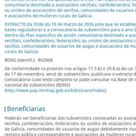
comunitaria destinado a asociacións veciñais, confederacións, f
ou unións de asociacións de veciños, comunidades de usuarios
e asociacións de mulleres rurais de Galicia.
EXTRACTO da Orde do 10 de marzo de 2026 pola que se estable
bases reguladoras e a convocatoria de subvencións para o ano 
dentro do Plan específico de acción comunitaria destinado a aso
veciñais, confederacións, federacións ou unións de asociacións 
veciños, comunidades de usuarios de augas e asociacións de mu
rurais de Galicia.
BDNS (Identif.): 892968.
De conformidade co previsto nos artigos 17.3.b) e 20.8.a) da Lei 
do 17 de novembro, xeral de subvencións, publícase o extracto 
convocatoria cuxo texto completo se pode consultar na Base de 
nacional de subvencións (BDNS)
(http://www.pap.minhap.gob.es/bdnstrans/index)
:
Beneficiarias
Poderán ser beneficiarias das subvencións convocadas as asoci
veciños, confederacións, federacións ou unións de asociacións d
de Galicia, comunidades de usuarios de augas debidamente insc
rexistro público correspondente e asociacións de mulleres rurai