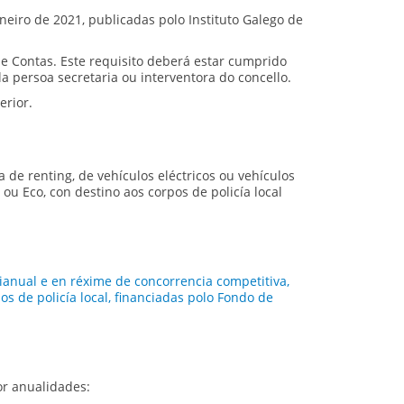
neiro de 2021, publicadas polo Instituto Galego de
de Contas. Este requisito deberá estar cumprido
a persoa secretaria ou interventora do concello.
erior.
ma de
renting
, de vehículos eléctricos ou vehículos
u Eco, con destino aos corpos de policía local
ianual e en réxime de concorrencia competitiva,
os de policía local, financiadas polo Fondo de
or anualidades: