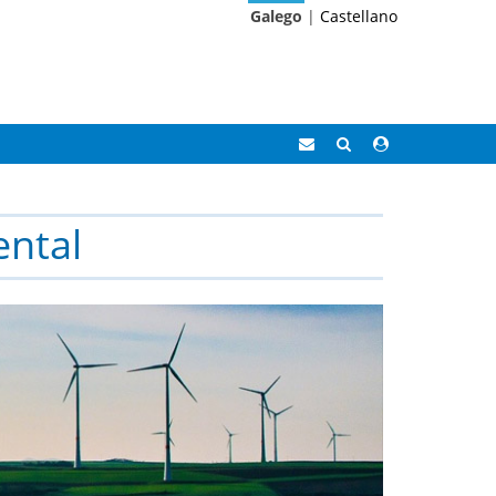
Galego
|
Castellano
Correo
Buscar
Acceso
Eidolocal
área
privada
ntal