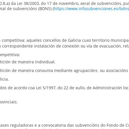
0.8.a) da Lei 38/2003, do 17 de novembro, xeral de subvencións, pu
nal de subvencións (BDNS) (
https://www.infosubvenciones.es/bdns
ompetitiva: aqueles concellos de Galicia cuxo territorio municipa
a correspondente instalación de conexión ou vía de evacuación, re
mpetitiva:
tición de maneira individual.
tición de maneira conxunta mediante agrupacións ou asociacións d
icia.
ídos de acordo coa Lei 5/1997, do 22 de xullo, de Administración lo
vinciais.
as bases reguladoras e a convocatoria das subvencións do Fondo de