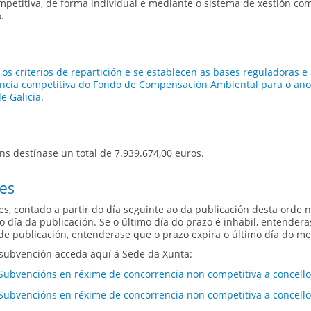
petitiva, de forma individual e mediante o sistema de xestión com
.
os criterios de repartición e se establecen as bases reguladoras e
encia competitiva do Fondo de Compensación Ambiental para o ano 
e Galicia.
s destínase un total de 7.939.674,00 euros.
des
s, contado a partir do día seguinte ao da publicación desta orde 
día da publicación. Se o último día do prazo é inhábil, entenderas
e publicación, entenderase que o prazo expira o último día do me
a subvención acceda aquí á Sede da Xunta:
ubvencións en réxime de concorrencia non competitiva a concello
ubvencións en réxime de concorrencia non competitiva a concello