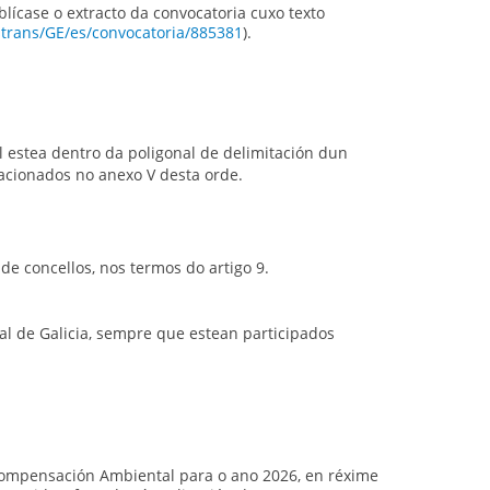
blícase o extracto da convocatoria cuxo texto
trans/GE/es/convocatoria/885381
).
l estea dentro da poligonal de delimitación dun
lacionados no anexo V desta orde.
e concellos, nos termos do artigo 9.
cal de Galicia, sempre que estean participados
 Compensación Ambiental para o ano 2026, en réxime