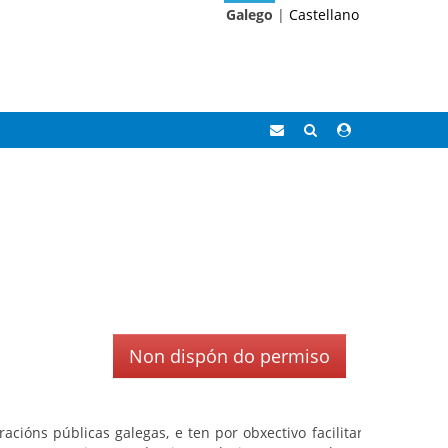
Galego
|
Castellano
Correo
Buscar
Acceso
Eidolocal
área
privada
Non dispón do permiso
cións públicas galegas, e ten por obxectivo facilitar a