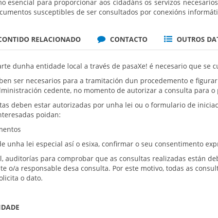
esencial para proporcionar aos cidadáns os servizos necesarios p
cumentos susceptibles de ser consultados por conexións informát
CONTIDO RELACIONADO
CONTACTO
OUTROS DA
arte dunha entidade local a través de pasaXe! é necesario que se 
eben ser necesarios para a tramitación dun procedemento e figur
administración cedente, no momento de autorizar a consulta para 
ltas deben estar autorizadas por unha lei ou o formulario de inic
interesadas poidan:
mentos
unha lei especial así o esixa, confirmar o seu consentimento exp
al, auditorías para comprobar que as consultas realizadas están d
nte o/a responsable desa consulta. Por este motivo, todas as consul
licita o dato.
IDADE