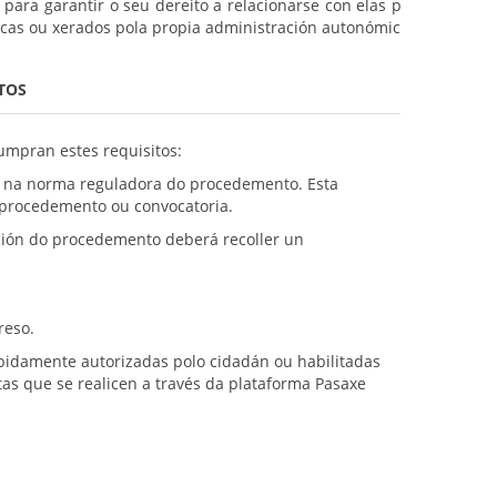
ara garantir o seu dereito a relacionarse con elas por
icas ou xerados pola propia administración autonómica.
TOS
cumpran estes requisitos:
ar na norma reguladora do procedemento. Esta
o procedemento ou convocatoria.
iación do procedemento deberá recoller un
reso.
ebidamente autorizadas polo cidadán ou habilitadas
tas que se realicen a través da plataforma Pasaxe