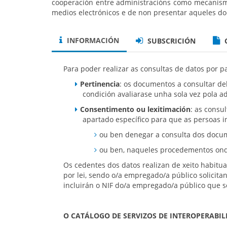
cooperación entre administracións como mecanismo 
medios electrónicos e de non presentar aqueles do
INFORMACIÓN
SUBSCRICIÓN
Para poder realizar as consultas de datos por p
Pertinencia
: os documentos a consultar d
condición avaliarase unha sola vez pola 
C
onsentimento ou lexitimación
: as consu
apartado específico para que as persoas 
ou ben denegar a consulta dos docu
ou ben, naqueles procedementos onde 
Os cedentes dos datos realizan de xeito habitu
por lei, sendo o/a empregado/a público solicita
incluirán o NIF do/a empregado/a público que so
O CATÁLOGO DE SERVIZOS DE INTEROPERABIL