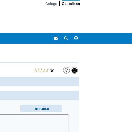
Galego
Castellano
Correo
Buscar
Acceso
Eidolocal
área
privada
(0)