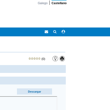
Galego
Castellano
Correo
Buscar
Acceso
Eidolocal
área
privada
(0)