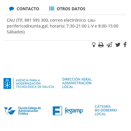
CONTACTO
OTROS DATOS
CAU (Tlf. 881 995 300, correo electrónico: cau-
periferico@xunta.gal, horario: 7:30-21:00 L-V e 8:00-15:00
Sábados)
Sugerencias
Imprimir
Correo
Twi
F
electr