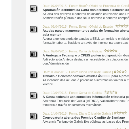
Data: 07/04/2015 | Fonte: Boletín Oficial da Provincia da Coru
Aprobación definitiva da Carta dos dereitos e deberes d
A Carta dos dereitos e deberes do cidadán en relación coa D
Administración pública e dos seus dereitos e deberes compo
Data: 08/04/2015 | Fonte: Boletín Oficial do Estado |
Axudas para o mantemento de aulas de formación aberta, 
aula mentor
Aberta a convocatoria de axudas a EELL territoriais e entida
formación aberta, flexible e a través de Internet para persoas
Data: 09/04/2015 | Fonte: Xunta de Galicia |
A Amtega, a Fegamp e o CPEIG poñen á disposición dos c
A directora da Amtega destaca a necesidade da colaboración in
coa Administración
Data: 09/04/2015 | Fonte: Diario Oficial de Galicia |
Traballo e Benestar convoca axudas ás EELL para a pro
A Finalidade das axudas é potenciar a información xuvenil a 
xuvenil
Data: 10/04/2015 | Fonte: Xunta de Galicia |
A Xunta cederalle aos concellos información tributaria p
A Axencia Tributaria de Galicia (ATRIGA) vai colaborar coa 
tributario a través de sistemas telemáticos
Data: 14/04/2015 | Fonte: Diario Oficial de Galicia |
Convocatoria aberta dos Premios Camiño de Santiago
A Axencia Turismo de Galicia fixo públicas as bases dos Pr