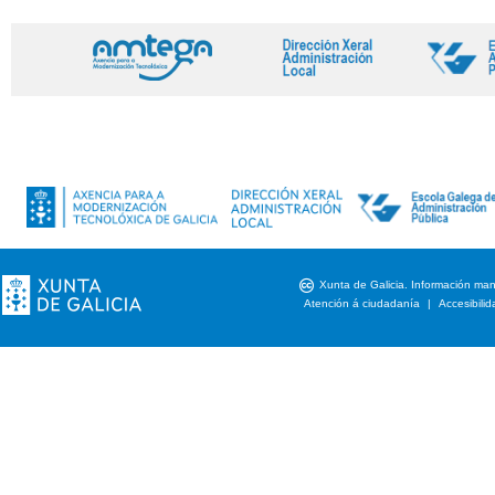
cc
Xunta de Galicia. Información mant
Atención á ciudadanía
|
Accesibili