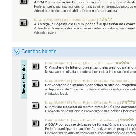
A EGAP convoca actividades de formación para o persoal da Adm
Poderán participar nas accións formativas os empregados públicos e
Administración local con habilitación de carácter nacional
Data: 09/04/2015 | Fonte: Xunta de Galicia |
A Amtega, a Fegamp e o CPEIG poñen á disposición dos concello
A directora da Amtega destaca a necesidade da colaboración interadmi
Administración
Contidos boletín
Data: 01/04/2015 | Fonte: Ministerio de Interior |
O Ministerio de Interior presenta nunha web toda a infor
Nesta web os cidadáns poden obter toda a información da co
Data: 01/04/2015 | Fonte: Boletín Oficial da Provincia de Our
Convocatoria de axudas a concellos dentro do Program
A Deputación de Ourense convoca axudas dirixidas a concello
entidades locais
Data: 06/04/2015 | Fonte: Boletín Oficial do Estado |
O Instituto Nacional de Administración Pública convoca
É obxecto da resolución a convocatoria das accións formativ
Data: 07/04/2015 | Fonte: Diario Oficial de Galicia |
A EGAP convoca actividades de formación para o persoal
Poderán participar nas accións formativas os empregados púb
funcionarios de Administración local con habilitación de caráct