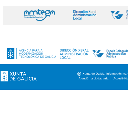
cc
Xunta de Galicia. Información mant
Atención á ciudadanía
|
Accesibili