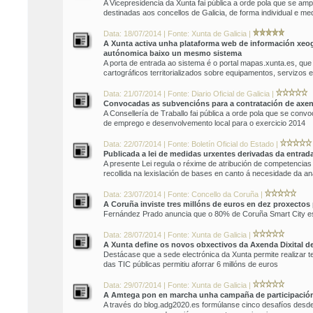
A Vicepresidencia da Xunta fai pública a orde pola que se am
destinadas aos concellos de Galicia, de forma individual e me
Data: 18/07/2014 | Fonte: Xunta de Galicia |
A Xunta activa unha plataforma web de información xeog
autónomica baixo un mesmo sistema
A porta de entrada ao sistema é o portal mapas.xunta.es, que f
cartográficos territorializados sobre equipamentos, servizos 
Data: 21/07/2014 | Fonte: Diario Oficial de Galicia |
Convocadas as subvencións para a contratación de axe
A Consellería de Traballo fai pública a orde pola que se con
de emprego e desenvolvemento local para o exercicio 2014
Data: 22/07/2014 | Fonte: Boletín Oficial do Estado |
Publicada a lei de medidas urxentes derivadas da entrada
A presente Lei regula o réxime de atribución de competencias
recollida na lexislación de bases en canto á necesidade da a
Data: 23/07/2014 | Fonte: Concello da Coruña |
A Coruña inviste tres millóns de euros en dez proxectos 
Fernández Prado anuncia que o 80% de Coruña Smart City est
Data: 28/07/2014 | Fonte: Xunta de Galicia |
A Xunta define os novos obxectivos da Axenda Dixital de
Destácase que a sede electrónica da Xunta permite realizar 
das TIC públicas permitiu aforrar 6 millóns de euros
Data: 29/07/2014 | Fonte: Xunta de Galicia |
A Amtega pon en marcha unha campaña de participación s
A través do blog.adg2020.es formúlanse cinco desafíos desde