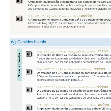
Ampliación da dotación orzamentaria das subvencións para a ex
A Vicepresidencia da Xunta fai pública a orde pola que se amplía a d
aos concellos de Galicia, de forma individual e mediante o sistema d
Data: 29/07/2014 | Fonte: Xunta de Galicia |
A Amtega pon en marcha unha campaña de participación social p
A través do blog.adg2020.es formúlanse cinco desafíos desde hoxe e
empresas, a educación e os sectores primarios
Contidos boletín
Data: 16/07/2014 | Fonte: Deputación da Coruña |
O Concello de Brión xa dispón de sede electrónica munic
A sede electrónica permite a cidadanía obter información de di
calquera hora, sen ter que achegarse persoalmente ao Concel
Data: 16/07/2014 | Fonte: Deputación de Lugo |
Os veciños dos 67 Concellos poden participar xa e ata 
A Deputación manterá operativo o portal ata o 10 de setembr
do presuposto da institución para 2015
Data: 17/07/2014 | Fonte: Deputación da Coruña |
O Concello de Lousame xa dispón de sede electrónica mu
A sede electrónica permite a cidadanía obter información de di
calquera hora, sen ter que achegarse persoalmente ao Conc
Data: 18/07/2014 | Fonte: Diario Oficial de Galicia |
Ampliación da dotación orzamentaria das subvencións pa