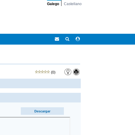
Galego
Castellano
Correo
Buscar
Acceso
Eidolocal
área
privada
(0)