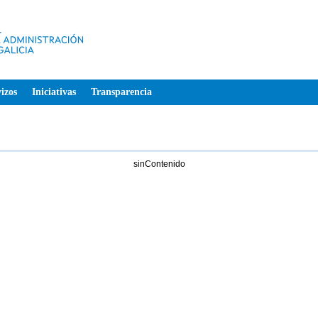
izos
Iniciativas
Transparencia
sinContenido