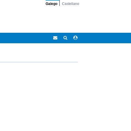
Galego
Castellano
Correo
Buscar
Acceso
Eidolocal
área
privada