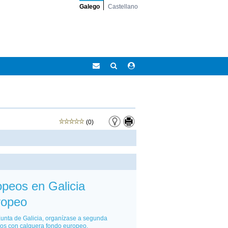
Galego
Castellano
Correo
Buscar
Acceso
Eidolocal
área
privada
(0)
peos en Galicia
ropeo
unta de Galicia, organízase a segunda
os con calquera fondo europeo.