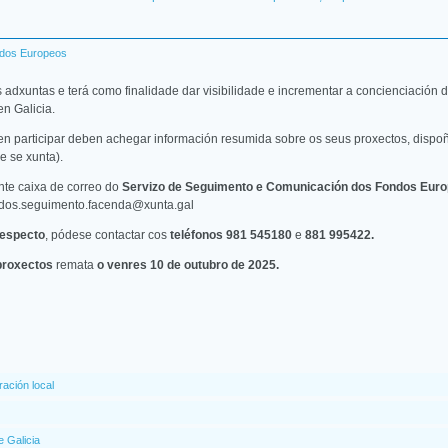
ndos Europeos
adxuntas e terá como finalidade dar visibilidade e incrementar a concienciación d
n Galicia.
en participar deben achegar información resumida sobre os seus proxectos, dispoñ
e se xunta).
nte caixa de correo do
Servizo de Seguimento e Comunicación dos Fondos Europ
ndos.seguimento.facenda@xunta.gal
respecto
, pódese contactar cos
teléfonos 981 545180
e
881 995422.
 proxectos
remata
o venres 10 de outubro de 2025.
ración local
 Galicia