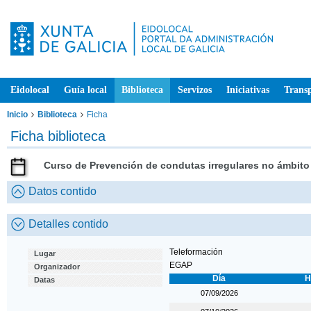
Eidolocal
Guía local
Biblioteca
Servizos
Iniciativas
Trans
Inicio
Biblioteca
Ficha
Ficha biblioteca
Curso de Prevención de condutas irregulares no ámbito 
Datos contido
Detalles contido
Teleformación
Lugar
EGAP
Organizador
Día
H
Datas
07/09/2026