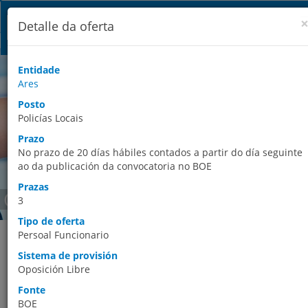
Detalle da oferta
Entidade
Ares
Posto
Policías Locais
Prazo
No prazo de 20 días hábiles contados a partir do día seguinte
ao da publicación da convocatoria no BOE
Prazas
Ofertas de emprego
3
Tipo de oferta
Este espazo permite ao usuario acceder aos datos agregados de
Persoal Funcionario
ofertas de emprego público convocadas polas Entidades Locais 
Sistema de provisión
publicadas en Boletíns Oficiais. A búsqueda das ofertas de
Oposición Libre
emprego vixentes pode facerse por provincia, premendo no ma
correspondente, ou premendo na opción búsqueda avanzada,
Fonte
que permite afinar os criterios da mesma. Os resultados das
BOE