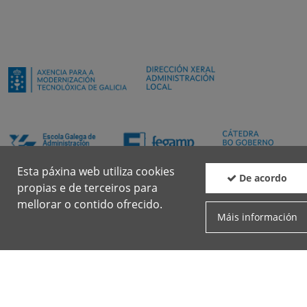
Esta páxina web utiliza cookies
De acordo
propias e de terceiros para
mellorar o contido ofrecido.
Máis información
Boletín
Facebook
Twit