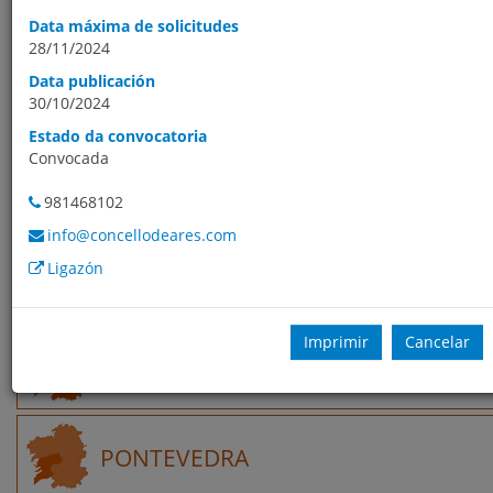
procuras, por defecto, móstranse ordenados por data de
Data máxima de solicitudes
publicación da oferta.
28/11/2024
Data publicación
GALICIA
30/10/2024
Estado da convocatoria
Convocada
A CORUÑA
981468102
info@concellodeares.com
Ligazón
LUGO
Imprimir
Cancelar
OURENSE
PONTEVEDRA