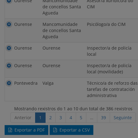
Ourense
Mancomunidade
Asesor/a xurídico/a do
de concellos Santa
CIM
Agueda
Ourense
Mancomunidade
Psicólogo/a do CIM
de concellos Santa
Agueda
Ourense
Ourense
Inspector/a de policía
local
Ourense
Ourense
Inspector/a de policía
local (movilidade)
Pontevedra
Valga
Técnico/a de reforzo das
tarefas de contratación
administrativa
Mostrando rexistros do 1 ao 10 dun total de 386 rexistros
Anterior
1
2
3
4
5
…
39
Seguinte
Exportar a PDF
Exportar a CSV