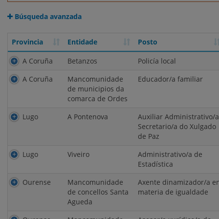
Búsqueda avanzada
Provincia
Entidade
Posto
Provincia
Entidade
Posto
A Coruña
Betanzos
Policía local
A Coruña
Mancomunidade
Educador/a familiar
de municipios da
comarca de Ordes
Lugo
A Pontenova
Auxiliar Administrativo/a
Secretario/a do Xulgado
de Paz
Lugo
Viveiro
Administrativo/a de
Estadística
Ourense
Mancomunidade
Axente dinamizador/a e
de concellos Santa
materia de igualdade
Agueda