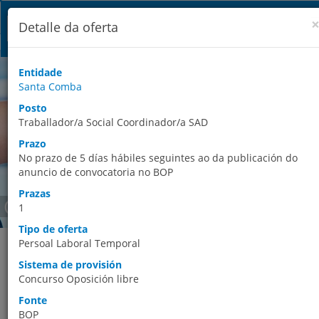
Detalle da oferta
Entidade
Santa Comba
Posto
Traballador/a Social Coordinador/a SAD
Prazo
No prazo de 5 días hábiles seguintes ao da publicación do
anuncio de convocatoria no BOP
Prazas
Ofertas de emprego
1
Tipo de oferta
Este espazo permite ao usuario acceder aos datos agregados de
Persoal Laboral Temporal
ofertas de emprego público convocadas polas Entidades Locais 
Sistema de provisión
publicadas en Boletíns Oficiais. A búsqueda das ofertas de
Concurso Oposición libre
emprego vixentes pode facerse por provincia, premendo no ma
correspondente, ou premendo na opción búsqueda avanzada,
Fonte
que permite afinar os criterios da mesma. Os resultados das
BOP