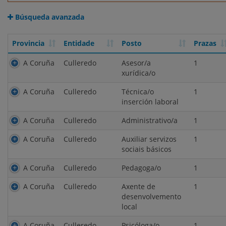
Búsqueda avanzada
Provincia
Entidade
Posto
Prazas
Provincia
Entidade
Posto
Prazas
A Coruña
Culleredo
Asesor/a
1
xurídica/o
A Coruña
Culleredo
Técnica/o
1
inserción laboral
A Coruña
Culleredo
Administrativo/a
1
A Coruña
Culleredo
Auxiliar servizos
1
sociais básicos
A Coruña
Culleredo
Pedagoga/o
1
A Coruña
Culleredo
Axente de
1
desenvolvemento
local
A Coruña
Culleredo
Psicóloga/o
1