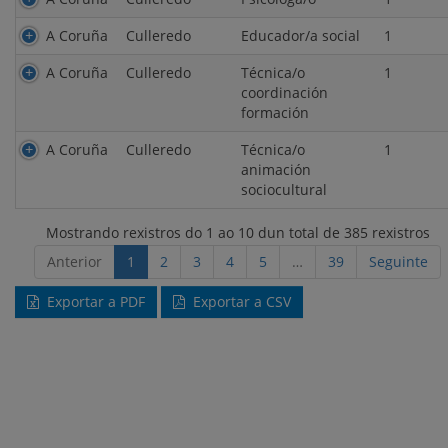
A Coruña
Culleredo
Educador/a social
1
A Coruña
Culleredo
Técnica/o
1
coordinación
formación
A Coruña
Culleredo
Técnica/o
1
animación
sociocultural
Mostrando rexistros do 1 ao 10 dun total de 385 rexistros
Anterior
1
2
3
4
5
…
39
Seguinte
Exportar a PDF
Exportar a CSV