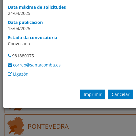
procuras, por defecto, móstranse ordenados por data de
Data máxima de solicitudes
publicación da oferta.
24/04/2025
Data publicación
GALICIA
15/04/2025
Estado da convocatoria
Convocada
A CORUÑA
981880075
correo@santacomba.es
Ligazón
LUGO
Imprimir
Cancelar
OURENSE
PONTEVEDRA