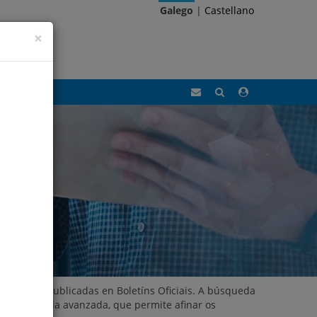
Galego
|
Castellano
×
Correo
Buscar
Acceso
Eidolocal
área
privada
Locais e publicadas en Boletíns Oficiais. A búsqueda
ón búsqueda avanzada, que permite afinar os