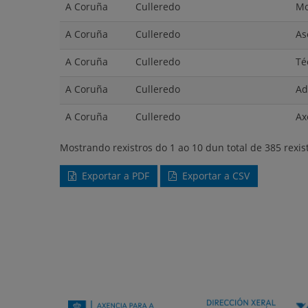
A Coruña
Culleredo
Mo
A Coruña
Culleredo
As
A Coruña
Culleredo
Té
A Coruña
Culleredo
Ad
A Coruña
Culleredo
Ax
Mostrando rexistros do 1 ao 10 dun total de 385 rexis
Exportar a PDF
Exportar a CSV