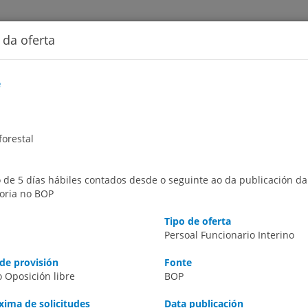
 da oferta
e
iciativas
Transparencia
forestal
 de 5 días hábiles contados desde o seguinte ao da publicación da
oria no BOP
Tipo de oferta
Persoal Funcionario Interino
de provisión
Fonte
 Oposición libre
BOP
regados de ofertas de emprego público convocadas polas Entidades 
rovincia, premendo no mapa correspondente, ou premendo na opci
ima de solicitudes
Data publicación