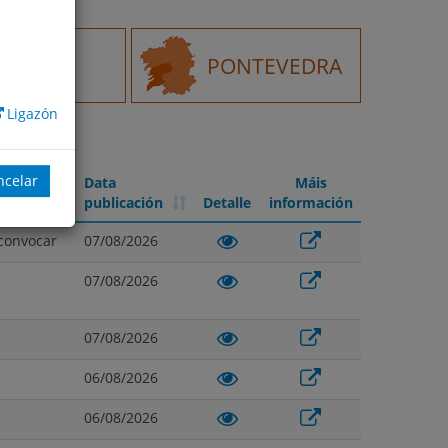
RENSE
PONTEVEDRA
Ligazón
ncelar
Data
Máis
publicación
Detalle
información
Data
Detalle
Máis
convocar
07/08/2026
publicación
información
07/08/2026
07/08/2026
06/08/2026
06/08/2026