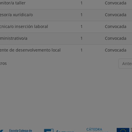
nitor/a taller
1
Convocada
esor/a xurídica/o
1
Convocada
cnica/o inserción laboral
1
Convocada
ministrativo/a
1
Convocada
ente de desenvolvemento local
1
Convocada
tros
Ante