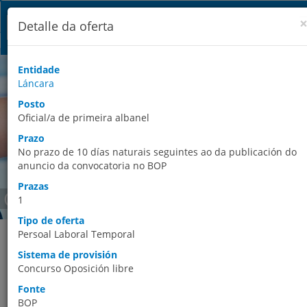
Detalle da oferta
Entidade
Láncara
Posto
Oficial/a de primeira albanel
Prazo
No prazo de 10 días naturais seguintes ao da publicación do
anuncio da convocatoria no BOP
Prazas
Ofertas de emprego
1
Tipo de oferta
Este espazo permite ao usuario acceder aos datos agregados de
Persoal Laboral Temporal
ofertas de emprego público convocadas polas Entidades Locais 
Sistema de provisión
publicadas en Boletíns Oficiais. A búsqueda das ofertas de
Concurso Oposición libre
emprego vixentes pode facerse por provincia, premendo no ma
correspondente, ou premendo na opción búsqueda avanzada,
Fonte
que permite afinar os criterios da mesma. Os resultados das
BOP