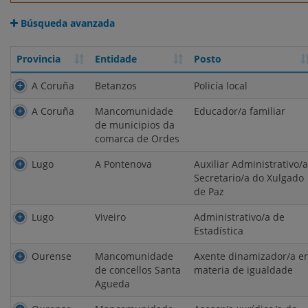
Búsqueda avanzada
Provincia
Entidade
Posto
Provincia
Entidade
Posto
A Coruña
Betanzos
Policía local
A Coruña
Mancomunidade
Educador/a familiar
de municipios da
comarca de Ordes
Lugo
A Pontenova
Auxiliar Administrativo/a
Secretario/a do Xulgado
de Paz
Lugo
Viveiro
Administrativo/a de
Estadística
Ourense
Mancomunidade
Axente dinamizador/a e
de concellos Santa
materia de igualdade
Agueda