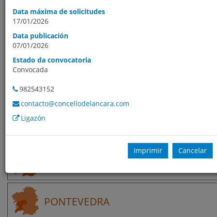
procuras, por defecto, móstranse ordenados por data de
Data máxima de solicitudes
publicación da oferta.
17/01/2026
Data publicación
GALICIA
07/01/2026
Estado da convocatoria
Convocada
A CORUÑA
982543152
contacto@concellodelancara.com
Ligazón
LUGO
Imprimir
Cancelar
OURENSE
PONTEVEDRA