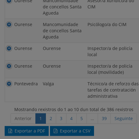
Ourense
Mancomunidade
Asesor/a xurídico/a do
de concellos Santa
CIM
Agueda
Ourense
Mancomunidade
Psicólogo/a do CIM
de concellos Santa
Agueda
Ourense
Ourense
Inspector/a de policía
local
Ourense
Ourense
Inspector/a de policía
local (movilidade)
Pontevedra
Valga
Técnico/a de reforzo das
tarefas de contratación
administrativa
Mostrando rexistros do 1 ao 10 dun total de 386 rexistros
Anterior
1
2
3
4
5
…
39
Seguinte
Exportar a PDF
Exportar a CSV