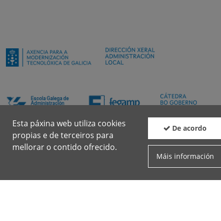
Esta páxina web utiliza cookies
De acordo
propias e de terceiros para
mellorar o contido ofrecido.
Máis información
Boletín
Facebook
Twit