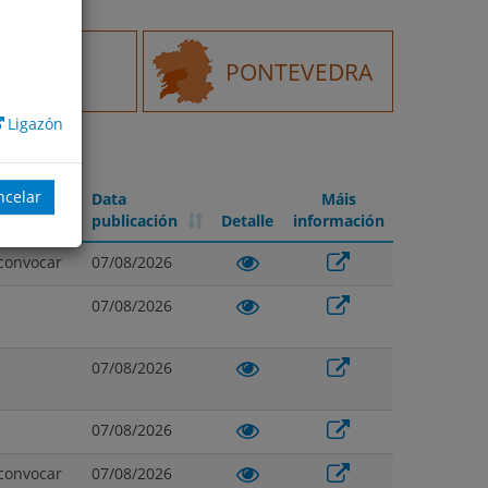
RENSE
PONTEVEDRA
Ligazón
ncelar
Data
Máis
publicación
Detalle
información
Data
Detalle
Máis
convocar
07/08/2026
publicación
información
07/08/2026
07/08/2026
07/08/2026
convocar
07/08/2026