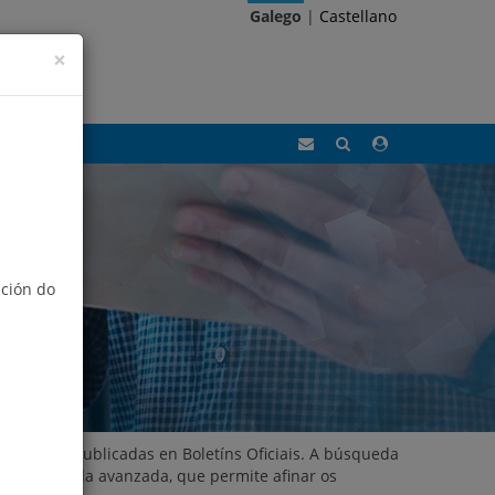
Galego
|
Castellano
×
Correo
Buscar
Acceso
Eidolocal
área
privada
ación do
Locais e publicadas en Boletíns Oficiais. A búsqueda
ón búsqueda avanzada, que permite afinar os