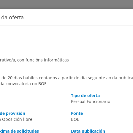
 da oferta
e
iciativas
Transparencia
rativo/a, con funcións informáticas
 de 20 días hábiles contados a partir do día seguinte ao da public
da convocatoria no BOE
Tipo de oferta
Persoal Funcionario
de provisión
Fonte
 Oposición libre
BOE
regados de ofertas de emprego público convocadas polas Entidades 
rovincia, premendo no mapa correspondente, ou premendo na opci
ima de solicitudes
Data publicación