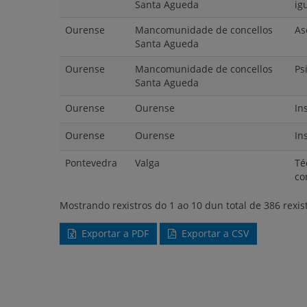
Santa Agueda
ig
Ourense
Mancomunidade de concellos
As
Santa Agueda
Ourense
Mancomunidade de concellos
Ps
Santa Agueda
Ourense
Ourense
In
Ourense
Ourense
In
Pontevedra
Valga
Té
co
Mostrando rexistros do 1 ao 10 dun total de 386 rexis
Exportar a PDF
Exportar a CSV