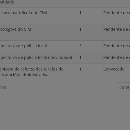
ualdade
esor/a xurídico/a do CIM
1
Pendente de 
icólogo/a do CIM
1
Pendente de 
spector/a de policía local
3
Pendente de 
spector/a de policía local (movilidade)
1
Pendente de 
cnico/a de reforzo das tarefas de
1
Convocada
ntratación administrativa
tros
Ante