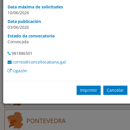
procuras, por defecto, móstranse ordenados por data de
Data máxima de solicitudes
publicación da oferta.
10/06/2026
Data publicación
GALICIA
03/06/2026
Estado da convocatoria
Convocada
A CORUÑA
981886501
correo@concellocabana.gal
Ligazón
LUGO
Imprimir
Cancelar
OURENSE
PONTEVEDRA