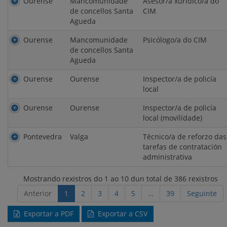
Ourense
Mancomunidade
Asesor/a xurídico/a do
de concellos Santa
CIM
Agueda
Ourense
Mancomunidade
Psicólogo/a do CIM
de concellos Santa
Agueda
Ourense
Ourense
Inspector/a de policía
local
Ourense
Ourense
Inspector/a de policía
local (movilidade)
Pontevedra
Valga
Técnico/a de reforzo das
tarefas de contratación
administrativa
Mostrando rexistros do 1 ao 10 dun total de 386 rexistros
Anterior
1
2
3
4
5
…
39
Seguinte
Exportar a PDF
Exportar a CSV