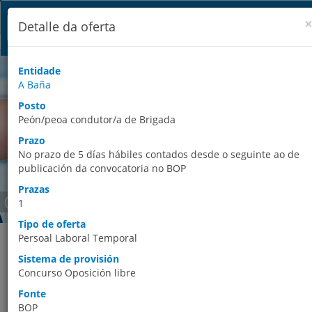
Detalle da oferta
Entidade
A Baña
Posto
Peón/peoa condutor/a de Brigada
Prazo
No prazo de 5 días hábiles contados desde o seguinte ao de
publicación da convocatoria no BOP
Prazas
Ofertas de emprego
1
Tipo de oferta
Este espazo permite ao usuario acceder aos datos agregados de
Persoal Laboral Temporal
ofertas de emprego público convocadas polas Entidades Locais 
Sistema de provisión
publicadas en Boletíns Oficiais. A búsqueda das ofertas de
Concurso Oposición libre
emprego vixentes pode facerse por provincia, premendo no ma
correspondente, ou premendo na opción búsqueda avanzada,
Fonte
que permite afinar os criterios da mesma. Os resultados das
BOP