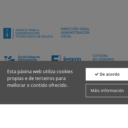
Esta páxina web utiliza cookies
De acordo
propias e de terceiros para
mellorar o contido ofrecido.
Máis información
Boletín
Facebook
Twit