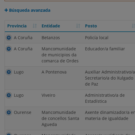
Búsqueda avanzada
Provincia
Entidade
Posto
Provincia
Entidade
Posto
A Coruña
Betanzos
Policía local
A Coruña
Mancomunidade
Educador/a familiar
de municipios da
comarca de Ordes
Lugo
A Pontenova
Auxiliar Administrativo/a
Secretario/a do Xulgado
de Paz
Lugo
Viveiro
Administrativo/a de
Estadística
Ourense
Mancomunidade
Axente dinamizador/a e
de concellos Santa
materia de igualdade
Agueda