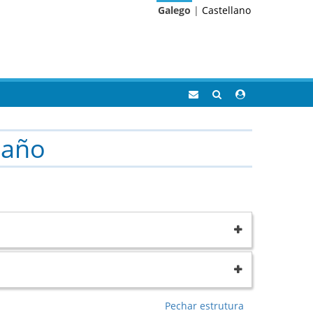
Galego
|
Castellano
Correo
Buscar
Acceso
Eidolocal
área
privada
eaño
Pechar estrutura